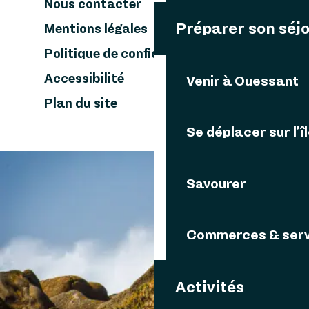
Nous contacter
Préparer son séj
Mentions légales
Politique de confidentialité
Accessibilité
Venir à Ouessant
Plan du site
Se déplacer sur l’î
Savourer
VOUS AIMEREZ AUSSI
Commerces & serv
D'autres thématiques
PRODUITS LOCAUX
Activités