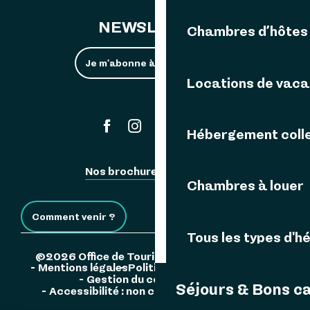
NEWSLETTER
Chambres d’hôtes
Je m'abonne à la newsletter
Locations de vac
#ouessant
Hébergement colle
Nos brochures
Espace Pro
Chambres à louer
Comment venir ?
Tous les types d'
©2026 Office de Tourisme de l'Île d'Ouessant
Mentions légales
Politique de confidentialité
Gestion du consentement
Séjours & Bons c
Accessibilité : non conforme
Plan du site