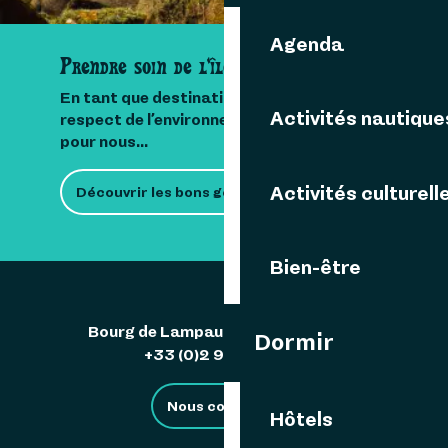
Agenda
Prendre soin de l'île
En tant que destination insulaire, le
Activités nautique
respect de l’environnement est important
pour nous...
Activités culturell
Découvrir les bons gestes
Bien-être
Bourg de Lampaul 29242 Ouessant
Dormir
+33 (0)2 98 48 85 83
Nous contacter
Hôtels