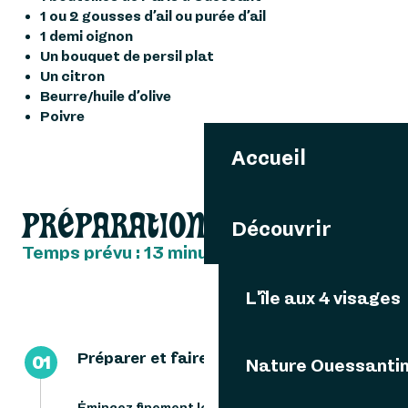
1 ou 2 gousses d’ail ou purée d’ail
1 demi oignon
Un bouquet de persil plat
Un citron
Beurre/huile d’olive
Poivre
Accueil
PRÉPARATION
Découvrir
Temps prévu : 13 minutes
L'île aux 4 visages
Préparer et faire suer les oignons !
01
Nature Ouessanti
Émincez finement les
oignons et l’ail
, puis