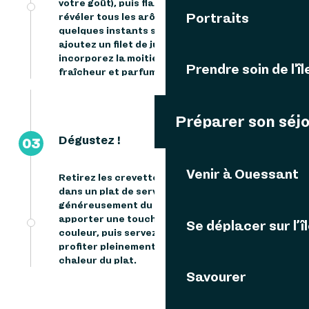
votre goût), puis flambez délicatement pour
Portraits
révéler tous les arômes.
Laissez réduire
quelques instants sur le feu, poivrez,
ajoutez un filet de jus de citron et
incorporez la moitié du persil pour apporter
Prendre soin de l'îl
fraîcheur et parfum à votre préparation.
Préparer son séj
Dégustez !
03
Venir à Ouessant
Retirez les crevettes du feu et disposez-les
dans un plat de service. Parsemez
généreusement du reste de persil pour
apporter une touche de fraîcheur et de
Se déplacer sur l’î
couleur, puis servez immédiatement afin de
profiter pleinement des arômes et de la
chaleur du plat.
Savourer