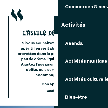
Commerces & serv
Activités
L'ASTUCE DE MATHILDE
Agenda
Si vous souhaitez transformer cet
apéritif en véritable plat, laissez les
crevettes dans la poêle puis ajoutez un
peu de crème liquide pour déglacer.
Activités nautique
Ajustez l’assaisonnement selon vos
goûts, puis servez bien chaud,
accompagné de riz.
Activités culturell
Bon appétit !
Mathilde
Bien-être