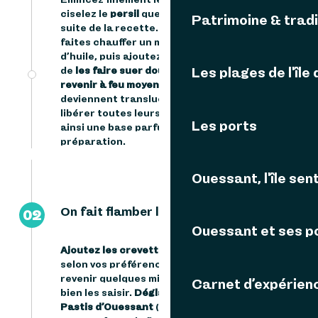
ciselez le
persil
que vous réserverez pour la
Patrimoine & tradi
suite de la recette. Dans une grande poêle,
faites chauffer un mélange de beurre et
d’huile, puis ajoutez les oignons et l’ail afin
de
les faire suer doucement
. Laissez-les
Les plages de l'île
revenir à feu moyen
jusqu’à ce qu’ils
deviennent translucides et commencent à
libérer toutes leurs saveurs, constituant
Les ports
ainsi une base parfumée pour votre
préparation.
Ouessant, l'île sent
On fait flamber le Pastis !
02
Ouessant et ses p
Ajoutez les crevettes
, décortiquées ou non
selon vos préférences, puis faites-les
revenir quelques minutes à feu vif afin de
Carnet d’expérien
bien les saisir.
Déglacez ensuite avec le
Pastis d’Ouessant
(environ 10 à 15 cl selon