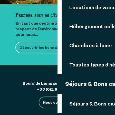
Locations de vac
Prendre soin de l'île
En tant que destination insulaire, le
Hébergement colle
respect de l’environnement est important
pour nous...
Chambres à louer
Découvrir les bons gestes
Tous les types d'
Séjours & Bons c
Bourg de Lampaul 29242 Ouessant
+33 (0)2 98 48 85 83
Nous contacter
Séjours & Bons c