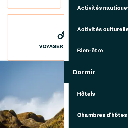
Activités nautique
Activités culturell
VOYAGER DURABLE
Bien-être
Dormir
VOUS AIMEREZ AUSSI
Hôtels
PENN AR ROCH
Chambres d’hôtes