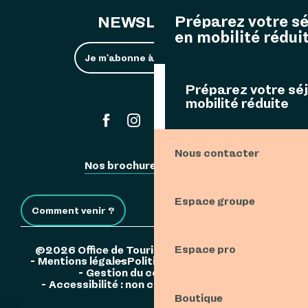
Préparez votre s
NEWSLETTER
en mobilité rédui
Je m'abonne à la newsletter
Préparez votre sé
mobilité réduite
#ouessant
Nous contacter
Nos brochures
Espace Pro
Espace groupe
Comment venir ?
Espace pro
©2026 Office de Tourisme de l'Île d'Ouessant
Mentions légales
Politique de confidentialité
Gestion du consentement
Accessibilité : non conforme
Plan du site
Boutique