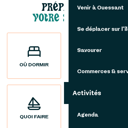
PRÉPARER
Venir à Ouessant
VOTRE SÉJOUR
Se déplacer sur l’î
Savourer
OÙ DORMIR
OÙ MANGER
Commerces & serv
Activités
Agenda
QUOI FAIRE
NOS IDÉES
SÉJOURS