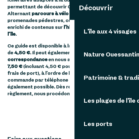
Découvrir
permettant de découvrir Ouessant à votre rythme.
Alternant
parcours à vélo
et suggestions de
promenades pédestres, ce guide est également
enrichi de contenus sur
l’histoire et le patrimoine de
L'île aux 4 visages
l’île
.
Ce guide est disponible à la vente sur place au tarif
de
4,50 €
. Il peut également être commandé
par
Nature Ouessanti
correspondance
en nous adressant un chèque de
7,50 €
(incluant 4,50 € pour le guide et 3,00 € de
frais de port), à l’ordre de l’Office de Tourisme. Une
Patrimoine & tradi
commande par téléphone (vente à distance) est
également possible. Dès réception de votre
règlement, nous procédons à l’envoi du guide.
Les plages de l'île
Les ports