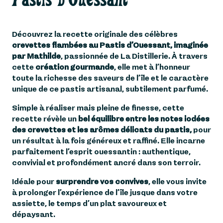
2
D'OUESSANT
CAPU'ROULÉS À LA
3
Découvrez la recette originale des célèbres
CAROTTE
crevettes flambées au Pastis d’Ouessant, imaginée
par Mathilde
, passionnée de La Distillerie. À travers
cette
création gourmande
, elle met à l’honneur
toute la richesse des saveurs de l’île et le caractère
unique de ce pastis artisanal, subtilement parfumé.
Simple à réaliser mais pleine de finesse, cette
recette révèle un
bel équilibre entre les notes iodées
des crevettes et les arômes délicats du pastis,
pour
un résultat à la fois généreux et raffiné. Elle incarne
parfaitement l’esprit ouessantin : authentique,
convivial et profondément ancré dans son terroir.
Idéale pour
surprendre vos convives
, elle vous invite
à prolonger l’expérience de l’île jusque dans votre
assiette, le temps d’un plat savoureux et
dépaysant.