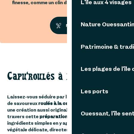
L'île aux 4 visages
finesse, comme un clin d’œil aux saveurs de l’île.
Nature Ouessanti
Miam !
Patrimoine & tradi
Les plages de l'île
Capu'roulés à la carotte
Les ports
Laissez-vous séduire par la
recette de Gwenaëlle
:
de savoureux
roulés à la carotte et à la capucine
,
une création aussi originale que gourmande. À
Ouessant, l'île sent
travers cette
préparation florale
, elle sublime des
ingrédients simples en y apportant une touche
végétale délicate, directement inspirée de la
nature