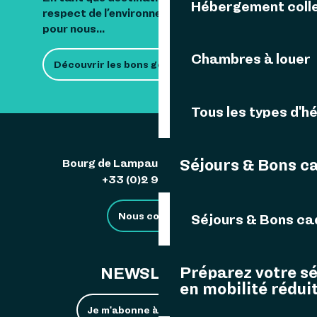
Hébergement colle
respect de l’environnement est important
pour nous...
Chambres à louer
Découvrir les bons gestes
Tous les types d'
Séjours & Bons c
Bourg de Lampaul 29242 Ouessant
+33 (0)2 98 48 85 83
Nous contacter
Séjours & Bons c
Préparez votre s
NEWSLETTER
en mobilité rédui
Je m'abonne à la newsletter