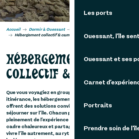
Les ports
Accueil
Dormir à Ouessant
Tous les types d’hébergements
Ouessant, l'île sent
Hébergement collectif & camping
HÉBERGEMENT
Ouessant et ses p
COLLECTIF & CAMPING
Carnet d’expérien
Que vous voyagiez en groupe, en famille ou en
itinérance, les hébergements collectifs d’Ouessant
Portraits
offrent des solutions conviviales et accessibles pour
séjourner sur l’île. Chacun permet de profiter
pleinement de l’expérience ouessantine dans un
cadre chaleureux et partagé. Une formule idéale pour
Prendre soin de l'îl
vivre l’île autrement, au rythme des rencontres et de