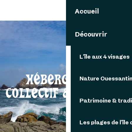
Aller
Accueil
au
contenu
principal
Découvrir
L'île aux 4 visages
HÉBERGEMENT
Nature Ouessanti
COLLECTIF & CAMPING
Patrimoine & tradi
Les plages de l'île