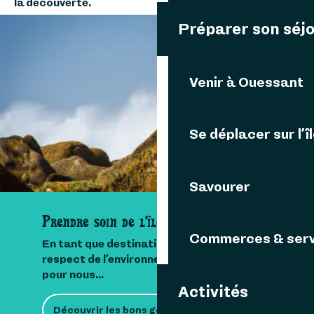
la découverte.
Préparer son séj
Camping municipal Penn ar Bed
Auberge de jeunesse d'Ouessant
Centre d'Etude du Milieu Ouessantin
Venir à Ouessant
VOUS AIMEREZ AUSSI
SAVOURER
Se déplacer sur l’î
Savourer
Prendre soin de l'île
Commerces & serv
En tant que destination insulaire, le
respect de l’environnement est important
pour nous...
Activités
Découvrir les bons gestes