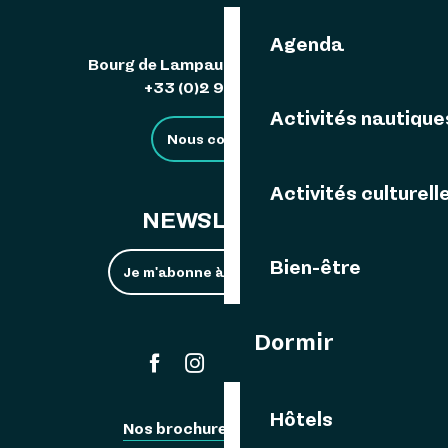
Agenda
Bourg de Lampaul 29242 Ouessant
+33 (0)2 98 48 85 83
Activités nautique
Nous contacter
Activités culturell
NEWSLETTER
Bien-être
Je m'abonne à la newsletter
Dormir
#ouessant
Hôtels
Nos brochures
Espace Pro