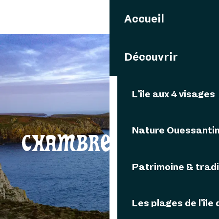
Aller
Accueil
au
contenu
principal
Découvrir
L'île aux 4 visages
Nature Ouessanti
CHAMBRES D’HÔTES
Patrimoine & tradi
Les plages de l'île