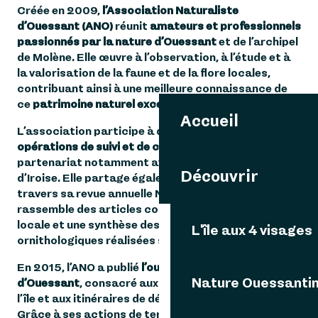
Créée en 2009,
l’Association Naturaliste
d’Ouessant (ANO)
réunit
amateurs et professionnels
passionnés par la nature d’Ouessant
et de l’archipel
de Molène. Elle œuvre à l’observation, à l’étude et à
la valorisation de la faune et de la flore locales,
contribuant ainsi à une meilleure connaissance de
ce
patrimoine naturel exceptionnel.
Accueil
L’association participe à de
nombreuses
opérations de suivi et de comptage d’oiseaux
, en
partenariat notamment avec le Parc naturel marin
Découvrir
d’Iroise. Elle partage également ses observations à
travers sa revue annuelle Natur’Eussa, qui
rassemble des articles consacrés à la biodiversité
locale et une synthèse des observations
L'île aux 4 visages
ornithologiques réalisées sur l’île.
En 2015, l’ANO a publié
l’ouvrage Oiseaux
Nature Ouessanti
d’Ouessant
, consacré aux espèces observables sur
l’île et aux itinéraires de découverte ornithologique.
Grâce à ses actions de terrain et de sensibilisation,