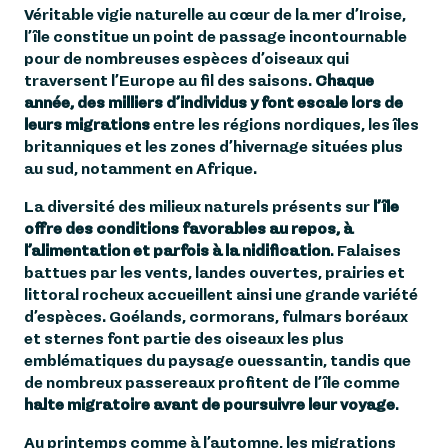
UN PATRIMOINE VIVANT À
3
Véritable vigie naturelle au cœur de la mer d’Iroise,
PRÉSERVER
l’île constitue un point de passage incontournable
pour de nombreuses espèces d’oiseaux qui
ASSOCIATION
traversent l’Europe au fil des saisons.
Chaque
4
NATURALISTE
année, des milliers d’individus y font escale lors de
D'OUESSANT
leurs migrations
entre les régions nordiques, les îles
britanniques et les zones d’hivernage situées plus
5
FAQ
au sud, notamment en Afrique.
La diversité des milieux naturels présents sur
l’île
offre des conditions favorables au repos, à
l’alimentation et parfois à la nidification
. Falaises
battues par les vents, landes ouvertes, prairies et
littoral rocheux accueillent ainsi une grande variété
d’espèces. Goélands, cormorans, fulmars boréaux
et sternes font partie des oiseaux les plus
emblématiques du paysage ouessantin, tandis que
de nombreux passereaux profitent de l’île comme
halte migratoire avant de poursuivre leur voyage
.
Au printemps comme à l’automne, les migrations