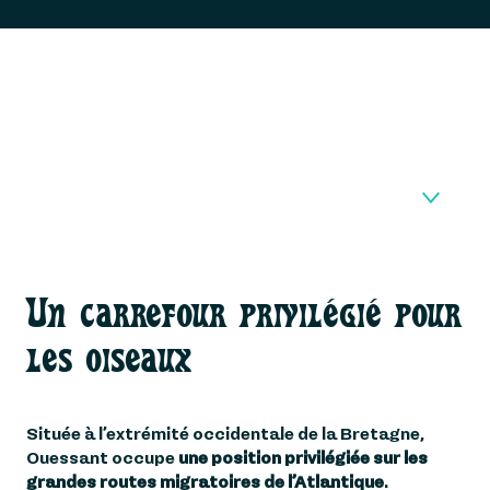
UN CARREFOUR
Un carrefour privilégié pour
1
PRIVILÉGIÉ POUR LES
OISEAUX
les oiseaux
UN SANCTUAIRE POUR
2
L'ABEILLE NOIRE
Située à l’extrémité occidentale de la Bretagne,
BRETONNE
Ouessant occupe
une position privilégiée sur les
grandes routes migratoires de l’Atlantique
.