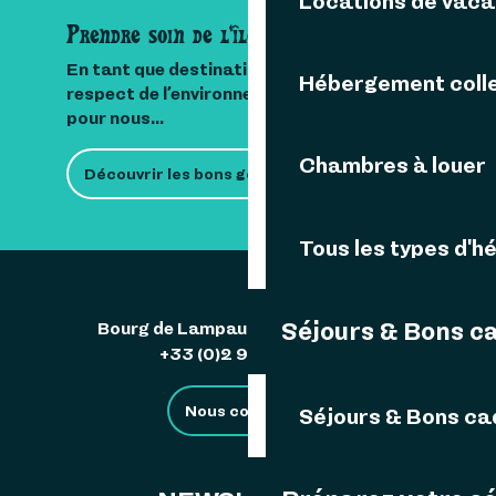
Locations de vac
Prendre soin de l'île
En tant que destination insulaire, le
Hébergement colle
respect de l’environnement est important
pour nous...
Chambres à louer
Découvrir les bons gestes
Tous les types d'
Séjours & Bons c
Bourg de Lampaul 29242 Ouessant
+33 (0)2 98 48 85 83
Nous contacter
Séjours & Bons c