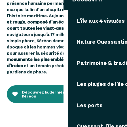
présence humaine permanente. Son automatisation
marque la fin d’un chapitre emblématique de
l’histoire maritime. Aujourd’hui encore,
son feu blanc
L'île aux 4 visages
et rouge, composé d’un éclat long suivi d’un éclat
court toutes les vingt-quatre secondes
, guide les
navigateurs jusqu’à 17 milles nautiques. Plus qu’un
simple phare, Kéréon demeure le symbole d’une
Nature Ouessanti
époque où les hommes vivaient au cœur de l’océan
pour assurer la sécurité de tous.
Il reste l’un des
monuments les plus emblématiques de la mer
Patrimoine & tradi
d’Iroise
et un témoin précieux de l’histoire des
gardiens de phare.
Les plages de l'île
Découvrez la dernière relève du phare de
Kéréon
Les ports
Ouessant, l'île sent