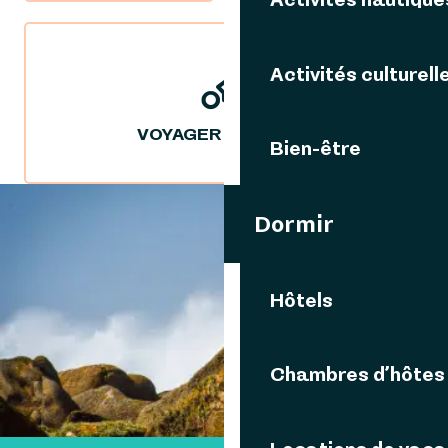
Activités culturell
VOYAGER DURABLE
Bien-être
Dormir
VOUS AIMEREZ AUSSI
Hôtels
PLAGE DU PRAT
Chambres d’hôtes