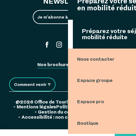
Préparez votre s
NEWSLETTER
en mobilité rédui
Je m'abonne à la newsletter
Préparez votre sé
mobilité réduite
#ouessant
Nous contacter
Nos brochures
Espace Pro
Espace groupe
Comment venir ?
Espace pro
©2026 Office de Tourisme de l'Île d'Ouessant
Mentions légales
Politique de confidentialité
Gestion du consentement
Accessibilité : non conforme
Plan du site
Boutique