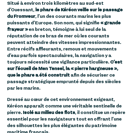
Situé à environ trois kilomètres au sud-est
d’Ouessant,
le phare de Kéréon veille sur le passage
3
LE « PALACE DES MERS »
du Fromveur
, l’un des courants marins les plus
puissants d’Europe. Son nom, qui signifie
« grande
LE DERNIER TÉMOIN DE
frayeur »
en breton, témoigne à lui seul de la
4
LA VIE DES GARDIENS DE
réputation de ce bras de mer où les courants
PHARE
peuvent atteindre des vitesses impressionnantes.
Entre récifs affleurants, remous et mouvements
5
FAQ
d’eau parfois spectaculaires, la navigation y a
toujours nécessité une vigilance particulière.
C’est
sur l’écueil de Men Tensel, la « pierre hargneuse »,
que le phare a été construit
afin de sécuriser ce
passage stratégique emprunté depuis des siècles
par les marins.
Dressé au cœur de cet environnement exigeant,
Kéréon apparaît comme une véritable sentinelle de
pierre.
Isolé au milieu des flots
, il constitue un repère
essentiel pour les navigateurs tout en offrant l’une
des silhouettes les plus élégantes du patrimoine
maritime français.