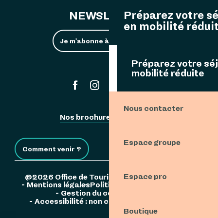
Préparez votre s
NEWSLETTER
en mobilité rédui
Je m'abonne à la newsletter
Préparez votre sé
mobilité réduite
#ouessant
Nous contacter
Nos brochures
Espace Pro
Espace groupe
Comment venir ?
Espace pro
©2026 Office de Tourisme de l'Île d'Ouessant
Mentions légales
Politique de confidentialité
Gestion du consentement
Accessibilité : non conforme
Plan du site
Boutique