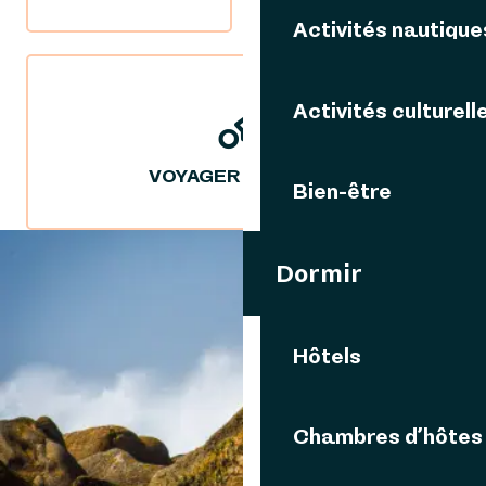
Activités nautique
Activités culturell
VOYAGER DURABLE
Bien-être
Dormir
VOUS AIMEREZ AUSSI
Hôtels
PLAN DU SITE
Chambres d’hôtes