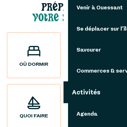
PRÉPARER
Venir à Ouessant
VOTRE SÉJOUR
Se déplacer sur l’î
Savourer
OÙ DORMIR
OÙ MANGER
Commerces & serv
Activités
Agenda
QUOI FAIRE
NOS IDÉES
SÉJOURS