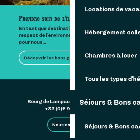
Locations de vac
Prendre soin de l'île
En tant que destination insulaire, le
Hébergement colle
respect de l’environnement est important
pour nous...
Chambres à louer
Découvrir les bons gestes
Tous les types d'
Séjours & Bons c
Bourg de Lampaul 29242 Ouessant
+33 (0)2 98 48 85 83
Nous contacter
Séjours & Bons c