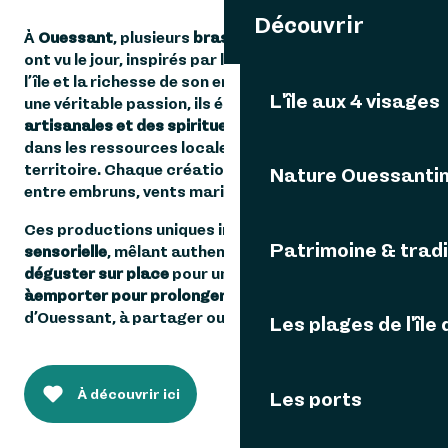
Découvrir
À
Ouessant
, plusieurs
brasseurs et une distillerie
ont vu le jour, inspirés par le caractère sauvage de
l’île et la richesse de son environnement. Portés par
L'île aux 4 visages
une véritable passion, ils élaborent des
bières
artisanales et des spiritueux de qualité
, en puisant
dans les ressources locales et l’identité du
territoire. Chaque création raconte une histoire,
Nature Ouessanti
entre embruns, vents marins et savoir-faire.
Ces productions uniques invitent à une
découverte
Patrimoine & tradi
sensorielle
, mêlant authenticité et créativité. À
déguster sur place
pour une immersion complète, ou
à
emporter pour prolonger chez soi
un souvenir
d’Ouessant, à partager ou à offrir.
Les plages de l'île
À découvrir ici
Les ports