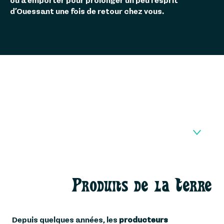
ou à emporter pour prolonger un peu l’esprit
d’Ouessant une fois de retour chez vous.
1
PRODUITS DE LA TERRE
Produits de la Terre
2
PRODUITS DE LA MER
Depuis quelques années, les
producteurs
BIÈRES ET SPIRITUEUX