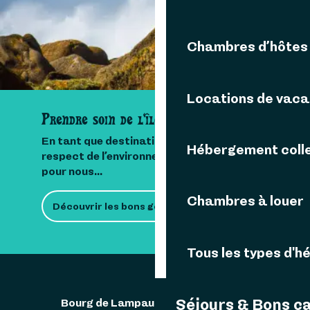
LOCATIONS DE VACANCES
Chambres d’hôtes
Locations de vac
Prendre soin de l'île
En tant que destination insulaire, le
Hébergement colle
respect de l’environnement est important
pour nous...
Chambres à louer
Découvrir les bons gestes
Tous les types d'
Séjours & Bons c
Bourg de Lampaul 29242 Ouessant