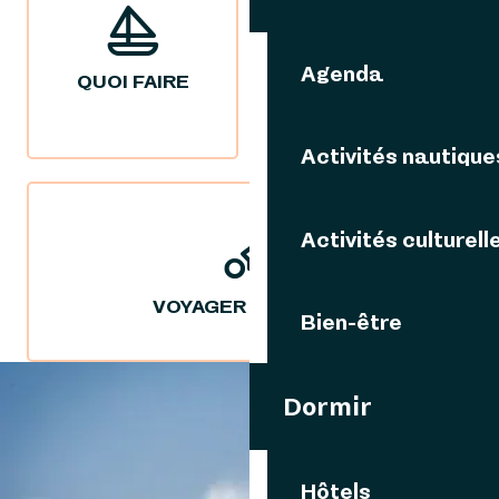
Agenda
QUOI FAIRE
NOS IDÉES
SÉJOURS
Activités nautique
Activités culturell
VOYAGER DURABLE
Bien-être
Dormir
VOUS AIMEREZ AUSSI
Hôtels