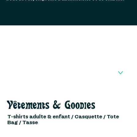
1
VÊTEMENTS & GOODIES
Vêtements & Goodies
2
GUIDES RANDOS & VÉLOS
T-shirts adulte & enfant / Casquette / Tote
Bag / Tasse
3
CARTE LEVY