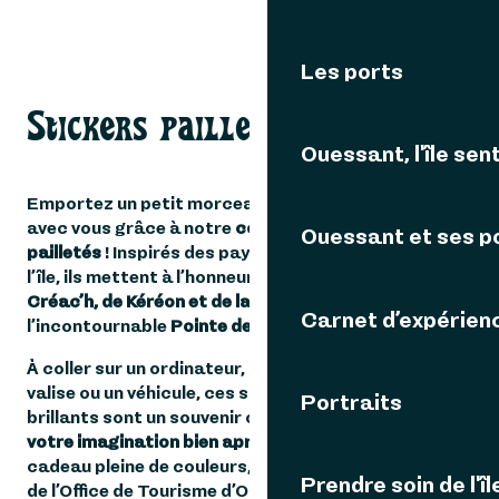
Les ports
Stickers pailletés
Ouessant, l'île sent
Emportez un petit morceau d’Ouessant partout
avec vous grâce à notre
collection de stickers
Ouessant et ses p
pailletés
! Inspirés des paysages emblématiques de
l’île, ils mettent à l’honneur les célèbres phares du
Créac’h, de Kéréon et de la Jument
, ainsi que
Carnet d’expérien
l’incontournable
Pointe de Pern
!
À coller sur un ordinateur, une gourde, un carnet, une
valise ou un véhicule, ces stickers résistants et
Portraits
brillants sont un souvenir original qui
fera voyager
votre imagination bien après votre séjour.
Une idée
cadeau pleine de couleurs, disponible à la boutique
Prendre soin de l'îl
de l’Office de Tourisme d’Ouessant.