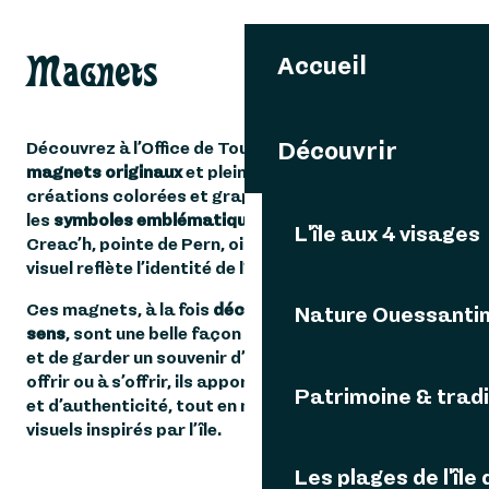
Magnets
Accueil
Découvrir
Découvrez à l’Office de Tourisme
une collection de
magnets originaux
et pleins de vie. À travers ses
créations colorées et graphiques, elle met en valeur
les
symboles emblématiques d’Ouessant
: phare du
L'île aux 4 visages
Creac’h, pointe de Pern, oiseaux de l’île… Chaque
visuel reflète l’identité de l’île !
Ces magnets, à la fois
décoratifs et chargés de
Nature Ouessanti
sens
, sont une belle façon de prolonger votre séjour
et de garder un souvenir d’Ouessant au quotidien. À
offrir ou à s’offrir, ils apportent une note d’évasion
Patrimoine & tradi
et d’authenticité, tout en mettant en lumière des
visuels inspirés par l’île.
Les plages de l'île