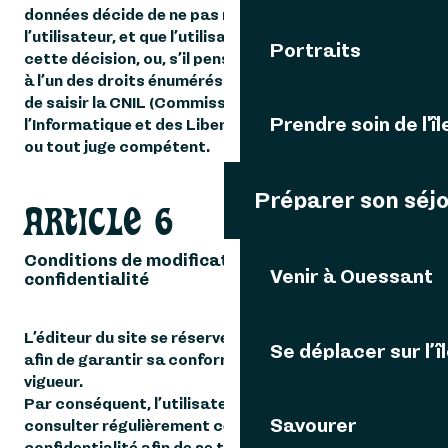
données décide de ne pas répondre à la demande de
l’utilisateur, et que l’utilisateur souhaite contester
Portraits
cette décision, ou, s’il pense qu’il est porté atteinte
à l’un des droits énumérés ci-dessus, il est en droit
de saisir la CNIL (Commission Nationale de
Prendre soin de l'îl
l’Informatique et des Libertés, https://www.cnil.fr)
ou tout juge compétent.
Préparer son séj
ARTICLE 6
Conditions de modification de la politique de
Venir à Ouessant
confidentialité
L’éditeur du site se réserve le droit de la modifier
Se déplacer sur l’î
afin de garantir sa conformité avec le droit en
vigueur.
Par conséquent, l’utilisateur est invité à venir
Savourer
consulter régulièrement cette politique de
confidentialité afin de se tenir informé