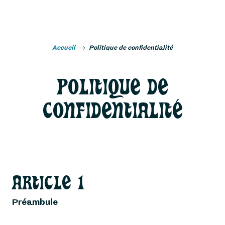
Aller
au
contenu
principal
Accueil
Politique de confidentialité
POLITIQUE DE
CONFIDENTIALITÉ
ARTICLE 1
Préambule