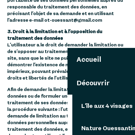
portabilité de ses données personnelles auprès du
responsable du traitement des données, en
précisant l’objet de sa demande et en utilisant
l’adresse e-mail ot-ouessant@gmail.com
3. Droit à la limitation et à l’opposition du
traitement des données
L’utilisateur a le droit de demander la limitation ou
de s’opposer au traitement de ses données par le
site, sans que le site ne puisse refuser, sauf à
Accueil
démontrer l’existence de motifs légitimes et
impérieux, pouvant prévaloir sur les intérêts et les
droits et libertés de l’utilisateur.
Découvrir
Afin de demander la limitation du traitement de ses
données ou de formuler une opposition au
traitement de ses données, l’utilisateur doit suivre
L'île aux 4 visages
la procédure suivante : l’utilisateur doit faire une
demande de limitation au traitement de ses
données personnelles auprès du responsable du
Nature Ouessanti
traitement des données, en précisant l’objet de sa