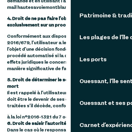
demande et en utilisant l’adresse e-
mail hautesavoiemontblanc@gmail.com
Patrimoine & tradi
4. Droit de ne pas faire l’objet d’une décision fondée
exclusivement sur un procédé automatisé
Conformément aux dispositions du règlement
Les plages de l'île
2016/679, l’utilisateur a le droit de ne pas faire
l’objet d’une décision fondée exclusivement sur un
procédé automatisé si la décision produit des
Les ports
effets juridiques le concernant, ou l’affecte de
manière significative de façon similaire.
5. Droit de déterminer le sort des données après la
Ouessant, l'île sent
mort
Il est rappelé à l’utilisateur qu’il peut organiser quel
doit être le devenir de ses données collectées et
Ouessant et ses p
traitées s’il décède, conformément
à la loi n°2016-1321 du 7 octobre 2016.
6. Droit de saisir l’autorité de contrôle compétente
Carnet d’expérien
Dans le cas où le responsable du traitement des