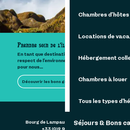
DÉCOUVRIR
Chambres d’hôtes
Locations de vac
Prendre soin de l'île
En tant que destination insulaire, le
Hébergement colle
respect de l’environnement est important
pour nous...
Chambres à louer
Découvrir les bons gestes
Tous les types d'
Séjours & Bons c
Bourg de Lampaul 29242 Ouessant
+33 (0)2 98 48 85 83