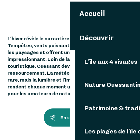
Accueil
L'Hiver
Découvrir
L’hiver révèle le caractère le plus brut de l’île.
Tempêtes, vents puissants et mer agitée façonnent
les paysages et offrent un spectacle
impressionnant. Loin de la fréquentation
L'île aux 4 visages
touristique, Ouessant devient un lieu de calme et de
ressourcement. La météo est changeante, la neige
rare, mais la lumière et l’intensité des éléments
Nature Ouessanti
rendent chaque moment unique. Une saison idéale
pour les amateurs de nature et de solitude.
Patrimoine & tradi
En savoir plus
Les plages de l'île