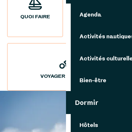
Agenda
QUOI FAIRE
NOS IDÉES
SÉJOURS
Activités nautique
Activités culturell
VOYAGER DURABLE
Bien-être
Dormir
VOUS AIMEREZ AUSSI
Hôtels