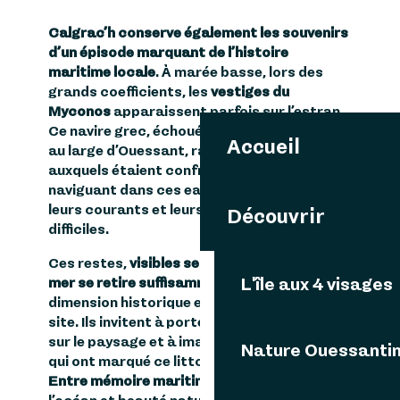
Calgrac’h conserve également les souvenirs
d’un épisode marquant de l’histoire
maritime locale
. À marée basse, lors des
grands coefficients, les
vestiges du
Myconos
apparaissent parfois sur l’estran.
Ce navire grec, échoué dans
les années 1930
Accueil
au large d’Ouessant, rappelle les dangers
auxquels étaient confrontés les marins
naviguant dans ces eaux réputées pour
leurs courants et leurs conditions parfois
Découvrir
difficiles.
Ces restes,
visibles seulement lorsque la
mer se retire suffisamment
, ajoutent une
L'île aux 4 visages
dimension historique et patrimoniale au
site. Ils invitent à porter un regard différent
sur le paysage et à imaginer les événements
Nature Ouessanti
qui ont marqué ce littoral au fil du temps.
Entre mémoire maritime,
puissance de