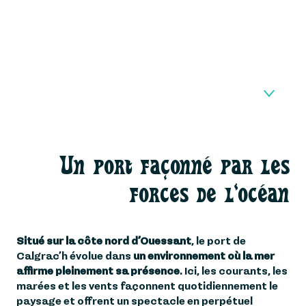
UN PORT FAÇONNÉ PAR
1
Un port façonné par les
LES FORCES DE L'OCÉAN
forces de l'océan
LE LIEN PRIVILÉGIÉ AVEC
2
L'ÎLE DE KELLER
Situé sur la côte nord d’Ouessant
, le port de
SUR LES TRACES DU
3
Calgrac’h évolue dans
un environnement où la mer
MYCONOS
affirme pleinement sa présence
. Ici, les courants, les
marées et les vents façonnent quotidiennement le
4
FAQ
paysage et offrent un spectacle en perpétuel