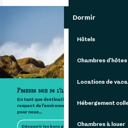
Dormir
Appeler
Hôtels
Chambres d’hôtes
Locations de vac
Prendre soin de l'île
En tant que destination insulaire, le
Hébergement colle
respect de l’environnement est important
pour nous...
Chambres à louer
Découvrir les bons gestes