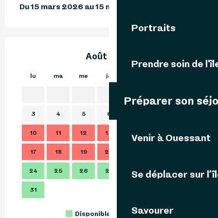
Du 15 mars 2026 au 15 novembre 2026
Portraits
Août 2026
Prendre soin de l'îl
lu
ma
me
je
ve
sa
di
lu
1
2
Préparer son séj
3
4
5
6
7
8
9
7
10
11
12
13
14
15
16
14
Venir à Ouessant
17
18
19
20
21
22
23
21
24
25
26
27
28
29
30
28
Se déplacer sur l’î
31
Savourer
Disponible
Complet
Fermé