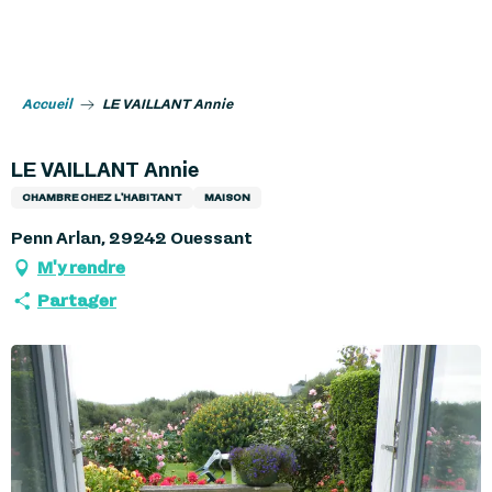
Aller
au
contenu
principal
Accueil
LE VAILLANT Annie
LE VAILLANT Annie
CHAMBRE CHEZ L'HABITANT
MAISON
Penn Arlan, 29242 Ouessant
M'y rendre
Partager