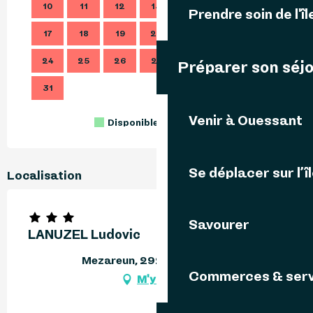
10
11
12
13
14
15
16
14
Prendre soin de l'îl
17
18
19
20
21
22
23
21
24
25
26
27
28
29
30
28
Préparer son séj
31
Venir à Ouessant
Disponible
Complet
Fermé
Se déplacer sur l’î
Localisation
Savourer
LANUZEL Ludovic
Mezareun, 29242 Ouessant
Commerces & serv
M'y rendre