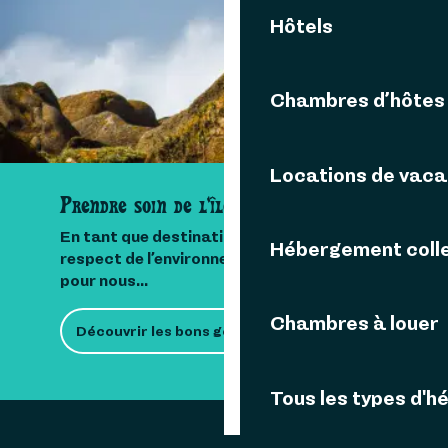
Langues parlées
Langues parlées
Hôtels
Chambres d’hôtes
Locations de vac
Prendre soin de l'île
En tant que destination insulaire, le
Hébergement colle
respect de l’environnement est important
pour nous...
Chambres à louer
Découvrir les bons gestes
Tous les types d'