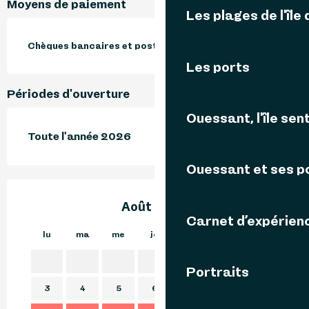
Moyens de paiement
Les plages de l'île
Chèques bancaires et postaux
Les ports
Périodes d'ouverture
Ouessant, l'île sent
Toute l'année 2026
Ouessant et ses p
Août 2026
Carnet d’expérien
lu
ma
me
je
ve
sa
di
lu
1
2
Portraits
3
4
5
6
7
8
9
7