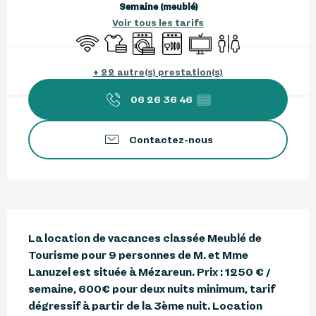
Semaine (meublé)
Voir tous les tarifs
WiFi
Draps et linge
Lave linge
Lave vaisselle
Télévision
Toilettes
+ 22 autre(s) prestation(s)
06 26 36 46
▒▒
Contactez-nous
Description
La location de vacances classée Meublé de 
Tourisme pour 9 personnes de M. et Mme 
Lanuzel est située à Mézareun. Prix : 1250 € / 
semaine, 600€ pour deux nuits minimum, tarif 
dégressif à partir de la 3ème nuit. Location 