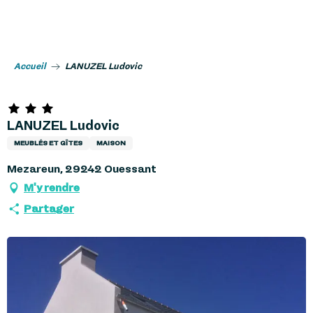
Aller
au
contenu
principal
Accueil
LANUZEL Ludovic
LANUZEL Ludovic
MEUBLÉS ET GÎTES
MAISON
Mezareun, 29242 Ouessant
M'y rendre
Partager