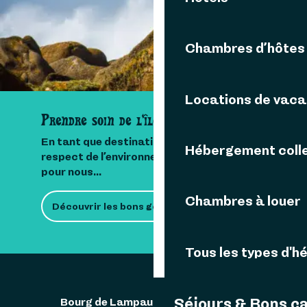
Chambres d’hôtes
Locations de vac
Prendre soin de l'île
En tant que destination insulaire, le
Hébergement colle
respect de l’environnement est important
pour nous...
Chambres à louer
Découvrir les bons gestes
Tous les types d'
Séjours & Bons c
Bourg de Lampaul 29242 Ouessant