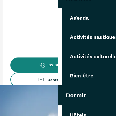
Agenda
Activités nautique
Activités culturell
02 98 48 81
▒▒
Bien-être
Contactez-nous
Dormir
www.hotel-fromveur.fr
Langues parlées
Langues parlées
Hôtels