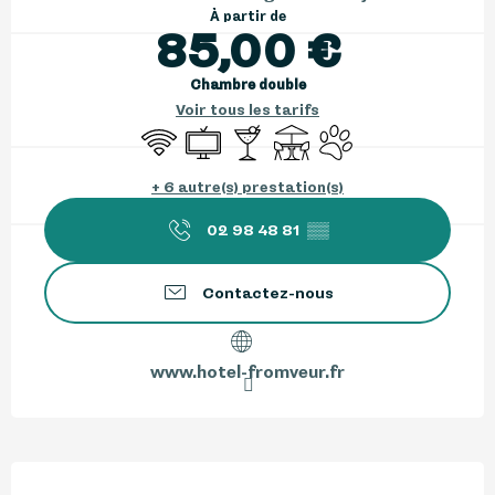
À partir de
85,00 €
Chambre double
Voir tous les tarifs
WiFi
Télévision
Bar / Buvette
Terrasse
Animaux acceptés
+ 6 autre(s) prestation(s)
02 98 48 81
▒▒
Contactez-nous
www.hotel-fromveur.fr
Description