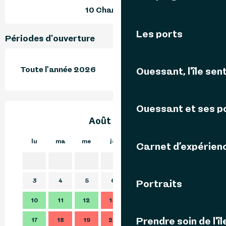
10 Chambre(s)
Les ports
Périodes d'ouverture
Toute l'année 2026
Ouessant, l'île sent
Ouessant et ses p
Août 2026
lu
ma
me
je
ve
sa
di
lu
Carnet d’expérien
1
2
3
4
5
6
7
8
9
7
Portraits
10
11
12
13
14
15
16
14
Prendre soin de l'îl
17
18
19
20
21
22
23
21