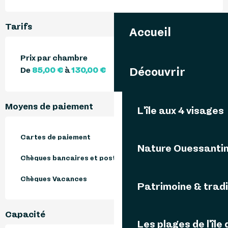
Tarifs
Accueil
Prix par chambre
Découvrir
De
85,00 €
à
130,00 €
Moyens de paiement
L'île aux 4 visages
Cartes de paiement
Nature Ouessanti
Chèques bancaires et postaux
Chèques Vacances
Patrimoine & tradi
Capacité
Les plages de l'île