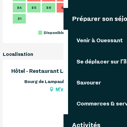
24
25
26
27
28
29
30
28
Préparer son séj
31
Disponible
Complet
Fermé
Venir à Ouessant
Localisation
Se déplacer sur l’î
Hôtel - Restaurant Le Fromveur
Bourg de Lampaul, 29242 Ouessant
Savourer
M'y rendre
Commerces & serv
Activités