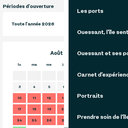
Périodes d'ouverture
Les ports
Toute l'année 2026
Ouessant, l'île sent
Août 2026
Ouessant et ses p
lu
ma
me
je
ve
sa
di
lu
Carnet d’expérien
1
2
3
4
5
6
7
8
9
7
Portraits
10
11
12
13
14
15
16
14
17
18
19
20
21
22
23
21
Prendre soin de l'îl
24
25
26
27
28
29
30
28