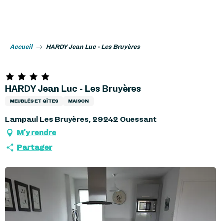
Aller
au
contenu
principal
Accueil
HARDY Jean Luc - Les Bruyères
HARDY Jean Luc - Les Bruyères
MEUBLÉS ET GÎTES
MAISON
Lampaul Les Bruyères, 29242 Ouessant
M'y rendre
Partager