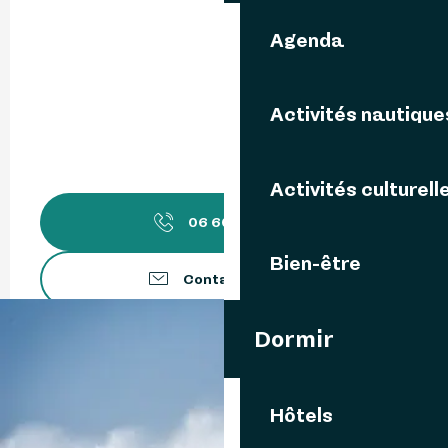
Agenda
Activités nautique
Activités culturell
06 60 41 70
▒▒
Bien-être
Contactez-nous
Dormir
gites-ty-grenig.fr
Langues parlées
Langues parlées
Hôtels