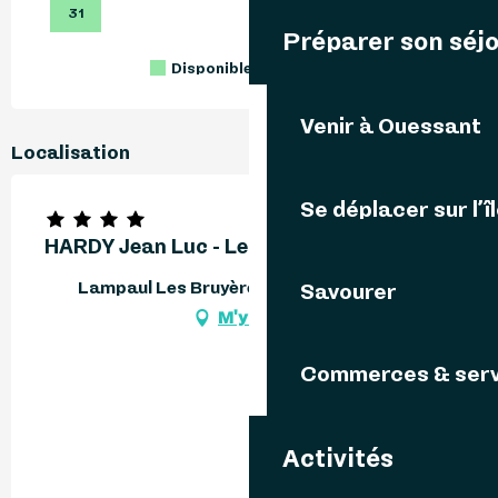
31
Préparer son séj
Disponible
Complet
Fermé
Venir à Ouessant
Localisation
Se déplacer sur l’î
HARDY Jean Luc - Les Bruyères
Lampaul Les Bruyères, 29242 Ouessant
Savourer
M'y rendre
Commerces & serv
Activités