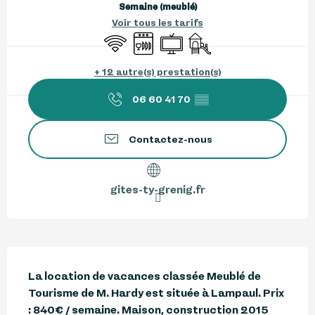
Semaine (meublé)
Voir tous les tarifs
WiFi
Lave vaisselle
Télévision
Jeux pour enfants / Esp
+ 12 autre(s) prestation(s)
06 60 41 70
▒▒
Contactez-nous
gites-ty-grenig.fr
Description
La location de vacances classée Meublé de 
Tourisme de M. Hardy est située à Lampaul. Prix 
: 840€ / semaine. Maison, construction 2015 