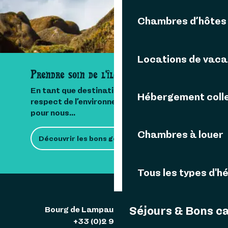
Chambres d’hôtes
Locations de vac
Prendre soin de l'île
En tant que destination insulaire, le
Hébergement colle
respect de l’environnement est important
pour nous...
Chambres à louer
Découvrir les bons gestes
Tous les types d'
Séjours & Bons c
Bourg de Lampaul 29242 Ouessant
+33 (0)2 98 48 85 83