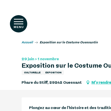
Aller
RIENCES
au
contenu
principal
MENU
Accueil
Exposition sur le Costume Ouessantin
29 juin > 1 novembre
Exposition sur le Costume O
CULTURELLE
EXPOSITION
s
Phare du Stiff, 29242 Ouessant
M'y rendr
Description
Plongez au cœur de l'histoire et des traditio