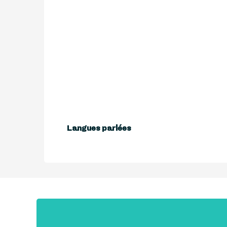
Langues parlées
Langues parlées