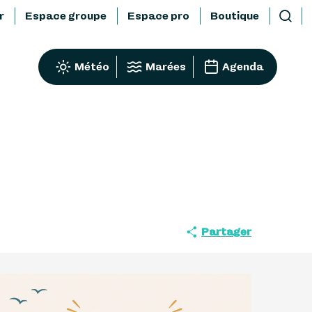
r
Espace groupe
Espace pro
Boutique
Reche
Météo
Marées
Agenda
Partager