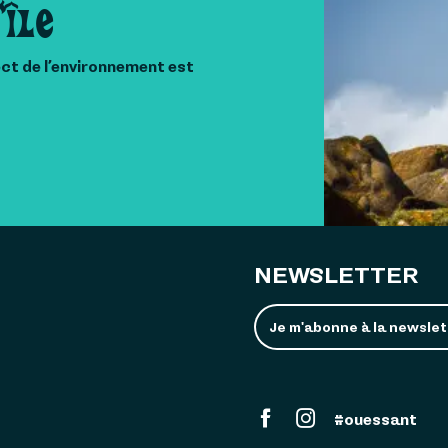
'île
ect de l’environnement est
NEWSLETTER
Je m'abonne à la newslet
#ouessant