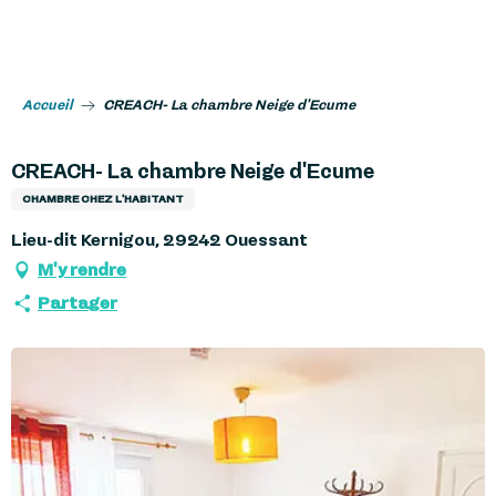
Aller
au
contenu
principal
Accueil
CREACH- La chambre Neige d'Ecume
CREACH- La chambre Neige d'Ecume
CHAMBRE CHEZ L'HABITANT
Lieu-dit Kernigou, 29242 Ouessant
M'y rendre
Partager