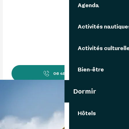
Agenda
Activités nautique
Activités culturell
Bien-être
06 48 08 32
▒▒
Dormir
Contactez-nous
Langues parlées
Langues parlées
Hôtels