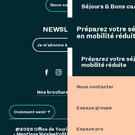
Nous contacter
Séjours & Bons c
Préparez votre s
NEWSLETTER
en mobilité rédui
Je m'abonne à la newsletter
Préparez votre sé
mobilité réduite
#ouessant
Nous contacter
Nos brochures
Espace Pro
Espace groupe
Comment venir ?
Espace pro
©2026 Office de Tourisme de l'Île d'Ouessant
Mentions légales
Politique de confidentialité