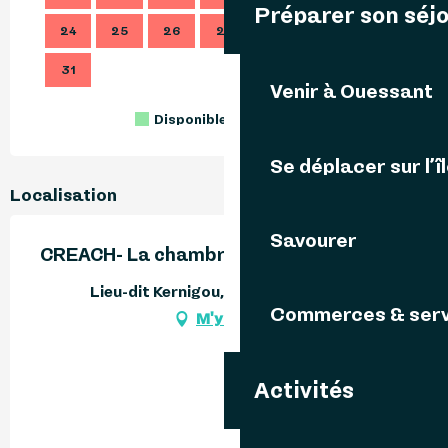
Préparer son séj
24
25
26
27
28
29
30
28
31
Venir à Ouessant
Disponible
Complet
Fermé
Se déplacer sur l’î
Localisation
Savourer
CREACH- La chambre Neige d'Ecume
Lieu-dit Kernigou, 29242 Ouessant
Commerces & serv
M'y rendre
Activités