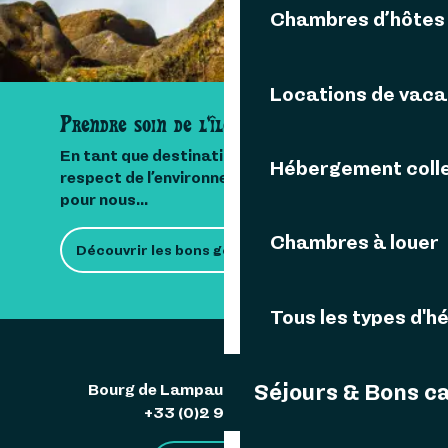
Chambres d’hôtes
Locations de vac
Prendre soin de l'île
En tant que destination insulaire, le
Hébergement colle
respect de l’environnement est important
pour nous...
Chambres à louer
Découvrir les bons gestes
Tous les types d'
Séjours & Bons c
Bourg de Lampaul 29242 Ouessant
+33 (0)2 98 48 85 83