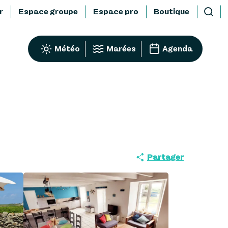
r
Espace groupe
Espace pro
Boutique
Reche
Météo
Marées
Agenda
Partager