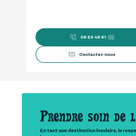
06 25 46 61
▒▒
Contactez-nous
Prendre soin de l
En tant que destination insulaire, le resp