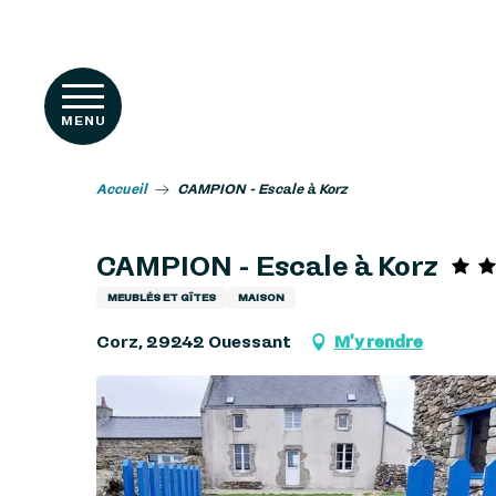
Aller
RIENCES
au
contenu
principal
MENU
Accueil
CAMPION - Escale à Korz
CAMPION - Escale à Korz
MEUBLÉS ET GÎTES
MAISON
Corz, 29242 Ouessant
M'y rendre
s