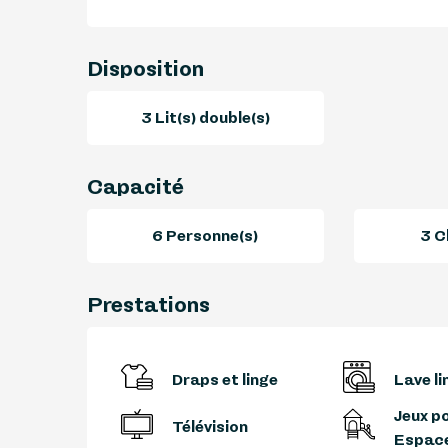
Disposition
3 Lit(s) double(s)
Capacité
6 Personne(s)
3 C
Prestations
Draps et linge
Lave li
Jeux po
Télévision
Espace