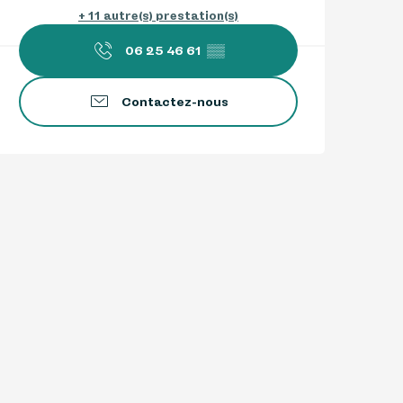
+ 11 autre(s) prestation(s)
06 25 46 61
▒▒
Contactez-nous