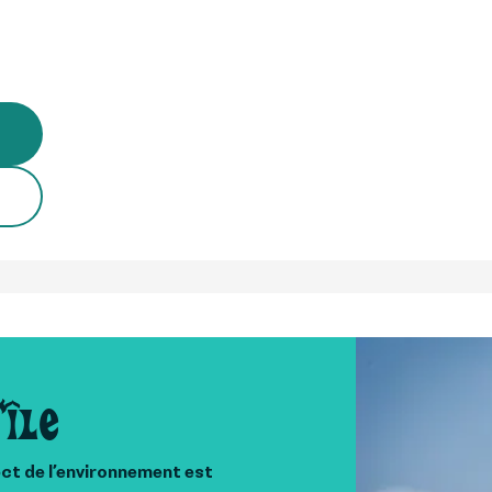
'île
ect de l’environnement est