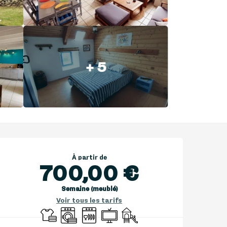
+ 5
Ouverture et coordonnées
À partir de
700,00 €
Semaine (meublé)
Voir tous les tarifs
Draps et linge
Lave linge
Lave vaisselle
Télévision
Jeux pour enfants / Espace 